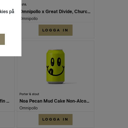
DIPA
kies på
Omnipollo x Great Divide, Church Titan DIPA 8,0% (Fat 20L)
Omnipollo x Great Divide, Church Titan DIPA 8% (Burk 440ml)
Omnipollo
LOGGA IN
R
Porter & stout
05:45 Breakfast, Maple Muffin Coffee Porter 7,0% (Burk 330ml)
Noa Pecan Mud Cake Non-Alcoholic Stout 0,5% (Burk 330ml)
Omnipollo
LOGGA IN