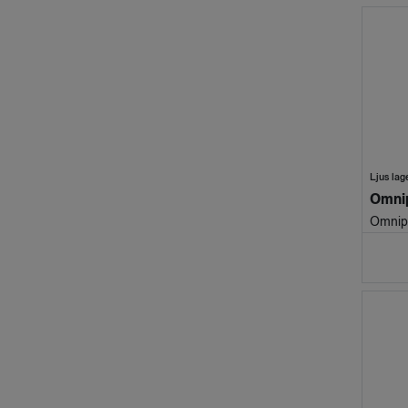
Ljus lag
Omnip
Omnip