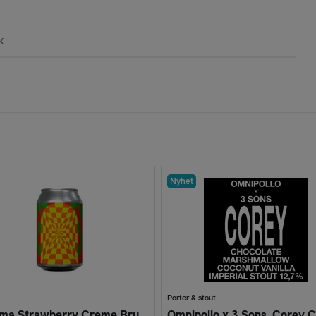
k
Nyhet
Porter & stout
Pleroma Strawberry Creme Brulée Sour 6,0% (Burk 330ml)