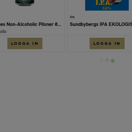
IPA
Perikles Non-Alcoholic Pilsner 0,5% (Burk 330ml)
ollo
LOGGA IN
LOGGA IN