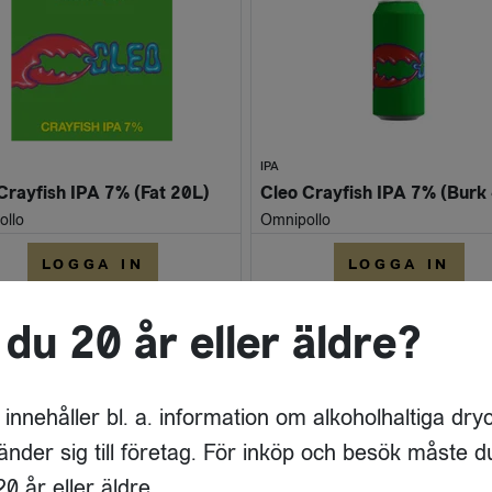
IPA
Crayfish IPA 7% (Fat 20L)
ollo
Omnipollo
LOGGA IN
LOGGA IN
 du 20 år eller äldre?
 innehåller bl. a. information om alkoholhaltiga dry
änder sig till företag. För inköp och besök måste d
0 år eller äldre.