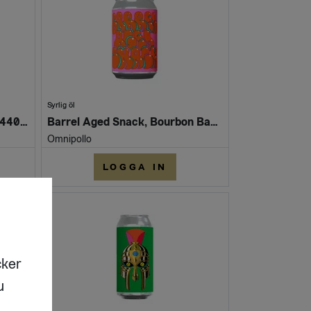
Syrlig öl
Cleo Crayfish IPA 7% (Burk 440ml)
Barrel Aged Snack, Bourbon Barrel Aged Banana Blackberry Blueberry Coconut Lime Smoothie® Sour 8,0% (6x33cl can)
Omnipollo
LOGGA IN
cker
u