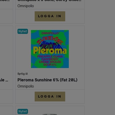
Omnipollo
LOGGA IN
Nyhet
Syrlig öl
Vanishing Point, Extra Pale Ale 5,9% (Fat 20L)
Pleroma Sunshine 6% (Fat 20L)
Omnipollo
LOGGA IN
Nyhet