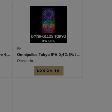
IPA
Omnipollo Pilsner Gluten-Free 4,8% (Burk 330ml) - 2 KR PANT
Omnipollos Tokyo IPA 5,4% (Fat 30L)
Omnipollo
LOGGA IN