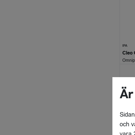
IPA
Cleo 
Omnip
Är
Nyhet
Sidan
och v
vara 2