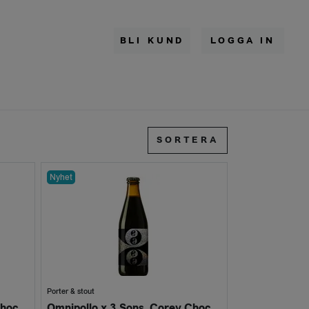
BLI KUND
LOGGA IN
SORTERA
Nyhet
Porter & stout
Omnipollo x 3 Sons, Corey Chocolate Marshmallow Vanilla Imperial Stout 12.7% (Fat 10L)
Omnipollo x 3 Sons, Corey Chocolate Marshmallow Vanilla Imperial Stout 12.7% (Flaska 330ml)