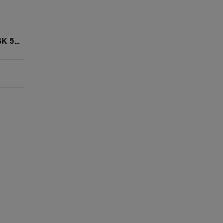
Sundbybergs IPA EKOLOGISK 5,9% (Fat 30L)