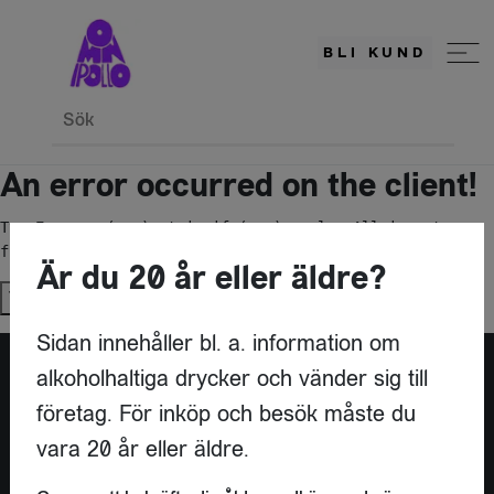
BLI KUND
Sök
An error occurred on the client!
TypeError: c(...).stringify(...).replaceAll is not a 
function
Är du 20 år eller äldre?
Try again
Sidan innehåller bl. a. information om
alkoholhaltiga drycker och vänder sig till
företag. För inköp och besök måste du
vara 20 år eller äldre.
KONTAKT
OMNIPOLLO