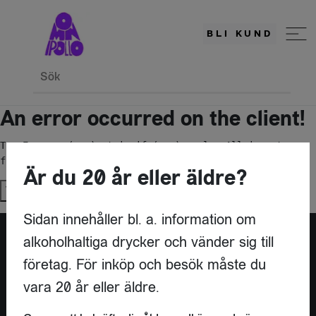
BLI KUND
Sök
An error occurred on the client!
TypeError: c(...).stringify(...).replaceAll is not a 
function
Är du 20 år eller äldre?
Try again
Sidan innehåller bl. a. information om
alkoholhaltiga drycker och vänder sig till
företag. För inköp och besök måste du
vara 20 år eller äldre.
KONTAKT
OMNIPOLLO