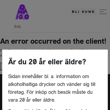
BLI KUND
Sök
An error occurred on the client!
TypeError: c(...).stringify(...).replaceAll is not a 
function
Är du 20 år eller äldre?
Try again
Sidan innehåller bl. a. information om
alkoholhaltiga drycker och vänder sig till
företag. För inköp och besök måste du
vara 20 år eller äldre.
KONTAKT
OMNIPOLLO