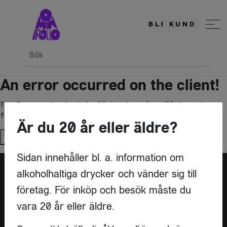
BLI KUND
Sök
An error occurred on the client!
TypeError: c(...).stringify(...).replaceAll is not a 
function
Är du 20 år eller äldre?
Try again
Sidan innehåller bl. a. information om
alkoholhaltiga drycker och vänder sig till
företag. För inköp och besök måste du
vara 20 år eller äldre.
KONTAKT
OMNIPOLLO