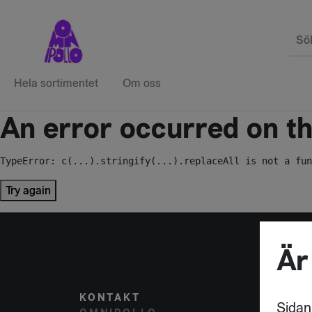
Sö
Hela sortimentet
Om oss
An error occurred on the
TypeError: c(...).stringify(...).replaceAll is not a fun
Try again
Är
KONTAKT
POST
Sidan