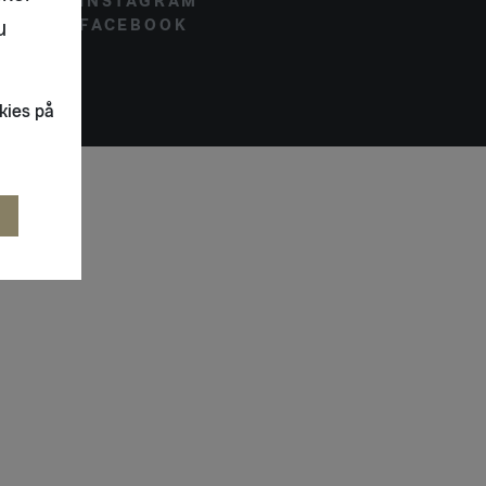
INSTAGRAM
u
FACEBOOK
kies på
R