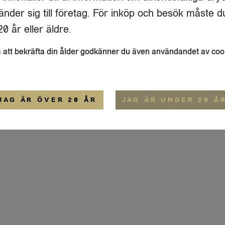
AN 12
OM OSS
änder sig till företag. För inköp och besök måste d
62
SUNDBYBERG
HEMSIDA
IGE
0 år eller äldre.
ALLMÄNNA VILLKOR
att bekräfta din ålder godkänner du även användandet av coo
JAG ÄR ÖVER 20 ÅR
JAG ÄR UNDER 20 Å