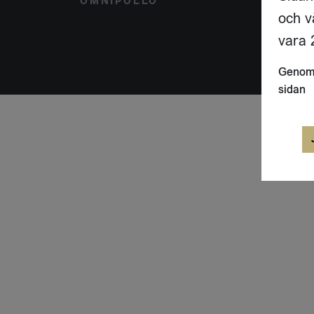
OMNIPOLLO
ÅGAT
och v
172 
SVER
vara 2
Genom 
sidan