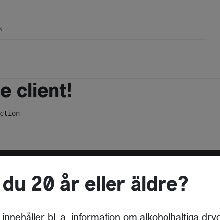
k
 client!
ction
 du 20 år eller äldre?
ADRESS
OMNIPOLLO
 innehåller bl. a. information om alkoholhaltiga dry